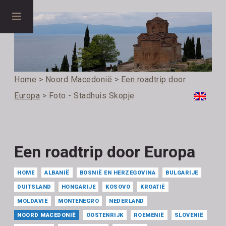
Home
>
Noord Macedonië
>
Een roadtrip door
Europa
> Foto - Stadhuis Skopje
Een roadtrip door Europa
HOME
ALBANIË
BOSNIË EN HERZEGOVINA
BULGARIJE
DUITSLAND
HONGARIJE
KOSOVO
KROATIË
MOLDAVIË
MONTENEGRO
NEDERLAND
NOORD MACEDONIË
OOSTENRIJK
ROEMENIË
SLOVENIË