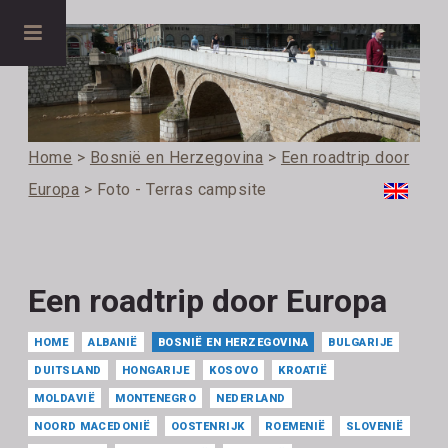
Home
>
Bosnië en Herzegovina
>
Een roadtrip door
Europa
> Foto - Terras campsite
Een roadtrip door Europa
HOME
ALBANIË
BOSNIË EN HERZEGOVINA
BULGARIJE
DUITSLAND
HONGARIJE
KOSOVO
KROATIË
MOLDAVIË
MONTENEGRO
NEDERLAND
NOORD MACEDONIË
OOSTENRIJK
ROEMENIË
SLOVENIË