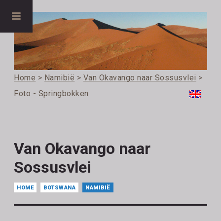
Home
>
Namibië
>
Van Okavango naar Sossusvlei
>
Foto - Springbokken
Van Okavango naar
Sossusvlei
HOME
BOTSWANA
NAMIBIË