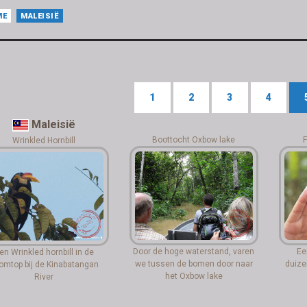
ME
MALEISIË
1
2
3
4
Maleisië
Boottocht Oxbow lake
F
Wrinkled Hornbill
Door de hoge waterstand, varen
Ee
en Wrinkled hornbill in de
we tussen de bomen door naar
duize
omtop bij de Kinabatangan
het Oxbow lake
River