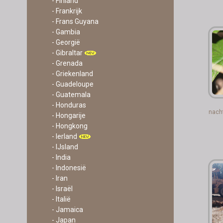
- Finland
- Frankrijk
- Frans Guyana
- Gambia
- Georgië
- Gibraltar
- Grenada
- Griekenland
- Guadeloupe
- Guatemala
- Honduras
nach
- Hongarije
- Hongkong
- Ierland
- IJsland
- India
- Indonesië
- Iran
- Israël
- Italië
- Jamaica
- Japan