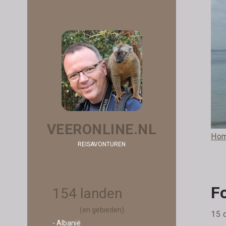
VEERONLINE.NL
Ho
REISAVONTUREN
F
154 landen
(en gebieden)
15 
- Albanië