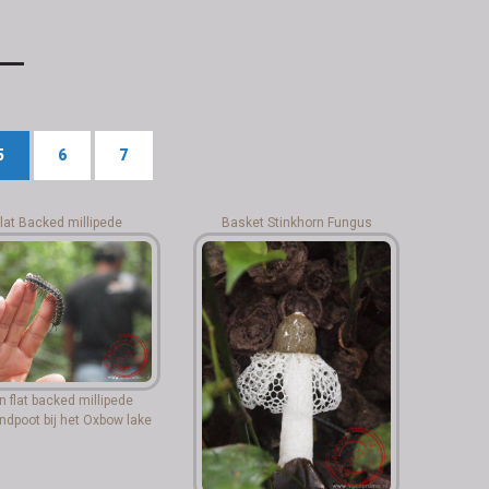
5
6
7
lat Backed millipede
Basket Stinkhorn Fungus
n flat backed millipede
ndpoot bij het Oxbow lake