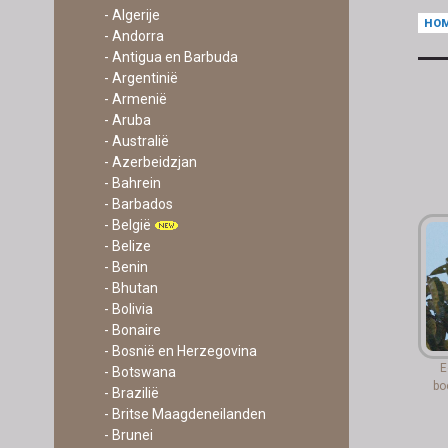
- Algerije
HO
- Andorra
- Antigua en Barbuda
- Argentinië
- Armenië
- Aruba
- Australië
- Azerbeidzjan
- Bahrein
- Barbados
- België
- Belize
- Benin
- Bhutan
- Bolivia
- Bonaire
- Bosnië en Herzegovina
E
- Botswana
bo
- Brazilië
- Britse Maagdeneilanden
- Brunei