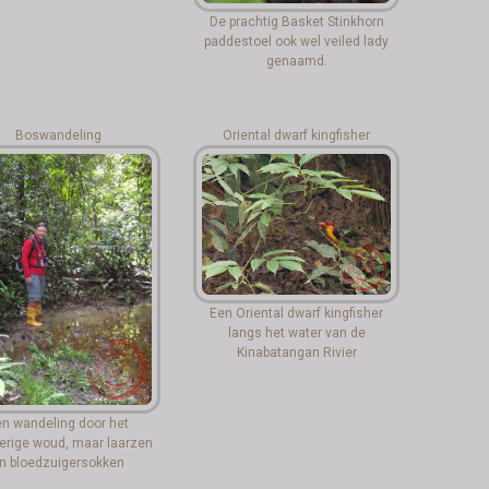
De prachtig Basket Stinkhorn
paddestoel ook wel veiled lady
genaamd.
Boswandeling
Oriental dwarf kingfisher
Een Oriental dwarf kingfisher
langs het water van de
Kinabatangan Rivier
n wandeling door het
rige woud, maar laarzen
n bloedzuigersokken