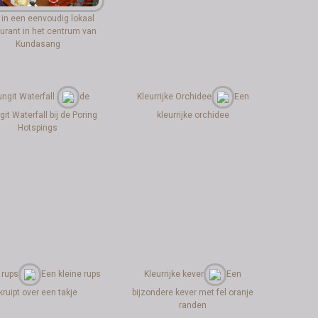
 in een eenvoudig lokaal
urant in het centrum van
Kundasang
ungit Waterfall
de
Kleurrijke Orchidee
Een
git Waterfall bij de Poring
kleurrijke orchidee
Hotspings
 rups
Een kleine rups
Kleurrijke kever
Een
kruipt over een takje
bijzondere kever met fel oranje
randen