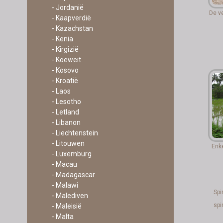
- Jordanië
De v
- Kaapverdië
- Kazachstan
- Kenia
- Kirgizië
- Koeweit
- Kosovo
- Kroatië
- Laos
- Lesotho
- Letland
- Libanon
- Liechtenstein
- Litouwen
Enke
- Luxemburg
- Macau
- Madagascar
- Malawi
Sp
- Malediven
spi
- Maleisië
- Malta