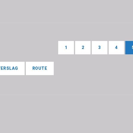
1
2
3
4
VERSLAG
ROUTE