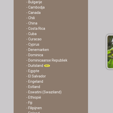
- Bulgarije
- Cambodja
- Canada
- Chili
- China
- Costa Rica
- Cuba
- Curacao
- Cyprus
- Denemarken
- Dominica
- Dominicaanse Republiek
- Duitsland
- Egypte
- El Salvador
- Engeland
- Estland
- Eswatini (Swaziland)
- Ethiopië
- Fiji
- Filipijnen