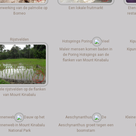
erwerking van de palmolie op
Een lokale fruitmarkt
Eten
Borneo
resta
Rijstvelden
Hotsprings Poring
Veel
Kip
Maleir mensen komen baden in
Kipun
de Poring Hotspings aan de
flanken van Mount Kinabalu
le rijstvelden op de flanken
van Mount Kinabalu
innenweb
Dauw op het
Aeschynanthus
De
Kleine
nnenweb in Mount Kinabalu
Aeschynanthus groeit tegen een
National Park
boomstam