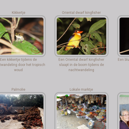
Kikkertje
Oriental dwarf kingfisher
Een kikkertje tijdens de
Een Oriental dwarf kingfisher
Een blu
twandeling door het tropisch
slaapt in de boom tijdens de
woud
nachtwandeling
Palmolie
Lokale marktje