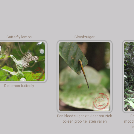
Butterfly lemon
Bloedzuiger
De lemon butterfly
Een bloedzuiger zit klaar om zich
Ee
op een prooi te laten vallen
modde
e