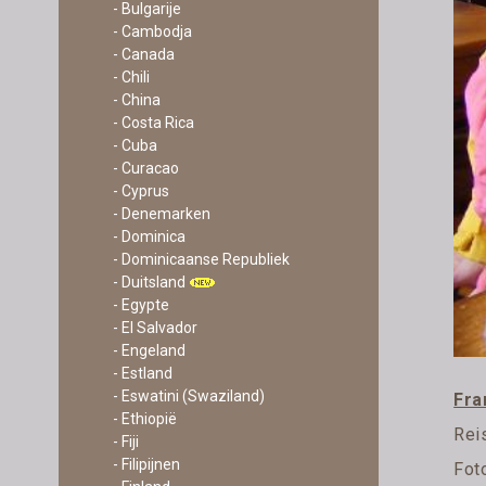
- Bulgarije
- Cambodja
- Canada
- Chili
- China
- Costa Rica
- Cuba
- Curacao
- Cyprus
- Denemarken
- Dominica
- Dominicaanse Republiek
- Duitsland
- Egypte
- El Salvador
- Engeland
- Estland
- Eswatini (Swaziland)
Fra
- Ethiopië
Rei
- Fiji
- Filipijnen
Fot