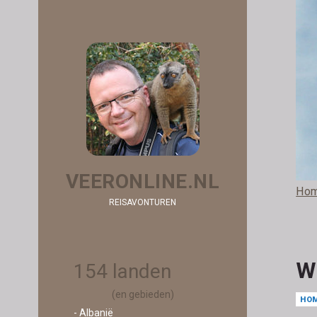
VEERONLINE.NL
Ho
REISAVONTUREN
W
154 landen
(en gebieden)
HO
- Albanië