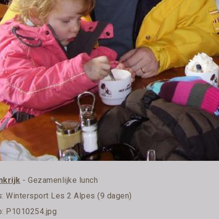
nkrijk
- Gezamenlijke lunch
s:
Wintersport Les 2 Alpes (9 dagen)
o: P1010254.jpg