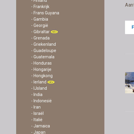
- Finland
Aan
- Frankrijk
- Frans Guyana
- Gambia
- Georgië
- Gibraltar
- Grenada
- Griekenland
- Guadeloupe
- Guatemala
- Honduras
- Hongarije
- Hongkong
- Ierland
- IJsland
- India
- Indonesië
- Iran
- Israël
- Italië
- Jamaica
- Japan