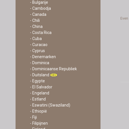
- Bulgarije
- Cambodja
- Canada
Even
- Chili
- China
- Costa Rica
- Cuba
- Curacao
- Cyprus
- Denemarken
- Dominica
- Dominicaanse Republiek
- Duitsland
- Egypte
- El Salvador
- Engeland
- Estland
- Eswatini (Swaziland)
- Ethiopië
- Fiji
- Filipijnen