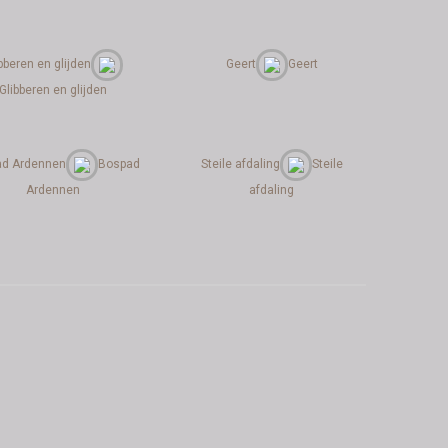
bberen en glijden
Geert
Geert
Glibberen en glijden
d Ardennen
Bospad
Steile afdaling
Steile
Ardennen
afdaling