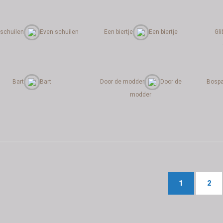
 schuilen
Even schuilen
Een biertje
Een biertje
Gli
Bart
Bart
Door de modder
Door de
Bospa
modder
1
2