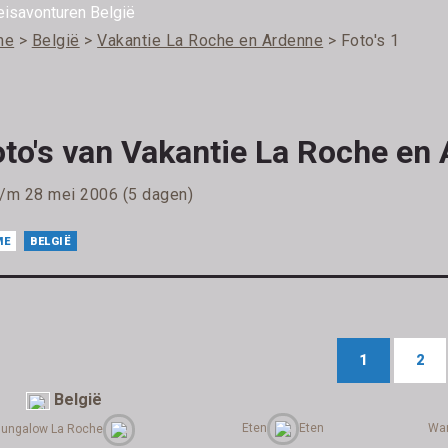
me
>
België
>
Vakantie La Roche en Ardenne
> Foto's 1
oto's van Vakantie La Roche en
t/m 28 mei 2006 (5 dagen)
ME
BELGIË
1
2
België
Eten
Eten
Wan
ungalow La Roche