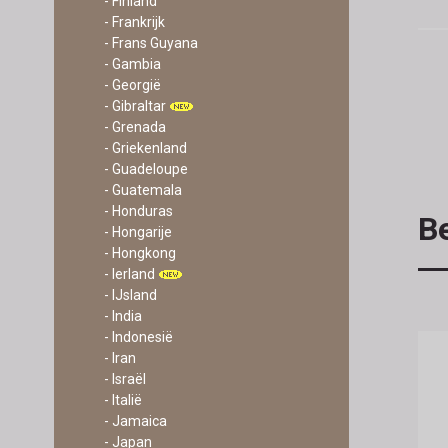
- Finland
- Frankrijk
- Frans Guyana
- Gambia
- Georgië
- Gibraltar
- Grenada
- Griekenland
- Guadeloupe
- Guatemala
- Honduras
Be
- Hongarije
- Hongkong
- Ierland
- IJsland
- India
- Indonesië
- Iran
- Israël
- Italië
- Jamaica
- Japan