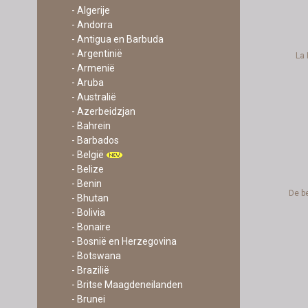
- Algerije
- Andorra
- Antigua en Barbuda
- Argentinië
La
- Armenië
- Aruba
- Australië
- Azerbeidzjan
- Bahrein
- Barbados
- België
- Belize
- Benin
De b
- Bhutan
- Bolivia
- Bonaire
- Bosnië en Herzegovina
- Botswana
- Brazilië
- Britse Maagdeneilanden
- Brunei