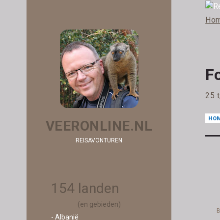
Ho
F
25 
HO
VEERONLINE.NL
REISAVONTUREN
154 landen
(en gebieden)
B
- Albanië