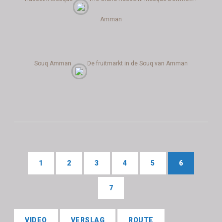
Amman
Souq Amman
De fruitmarkt in de Souq van Amman
1
2
3
4
5
6
7
VIDEO
VERSLAG
ROUTE