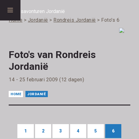
Home
>
Jordanië
>
Rondreis Jordanië
> Foto's 6
Foto's van Rondreis
Jordanië
14 - 25 februari 2009 (12 dagen)
HOME
JORDANIË
1
2
3
4
5
6