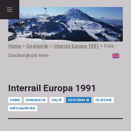
Home
>
Oostenrijk
>
Interrail Europa 1991
> Foto -
Oostenrijkste trein
Interrail Europa 1991
HOME
HONGARIJE
ITALIË
OOSTENRIJK
TSJECHIË
VATICAANSTAD