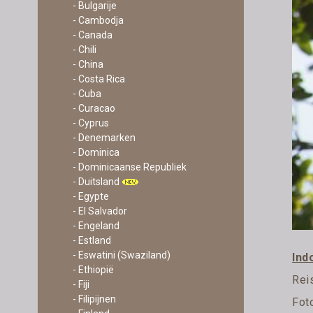
- Bulgarije
- Cambodja
- Canada
- Chili
- China
- Costa Rica
- Cuba
- Curacao
- Cyprus
- Denemarken
- Dominica
- Dominicaanse Republiek
- Duitsland
- Egypte
- El Salvador
- Engeland
- Estland
- Eswatini (Swaziland)
Ind
- Ethiopië
Rei
- Fiji
- Filipijnen
Fot