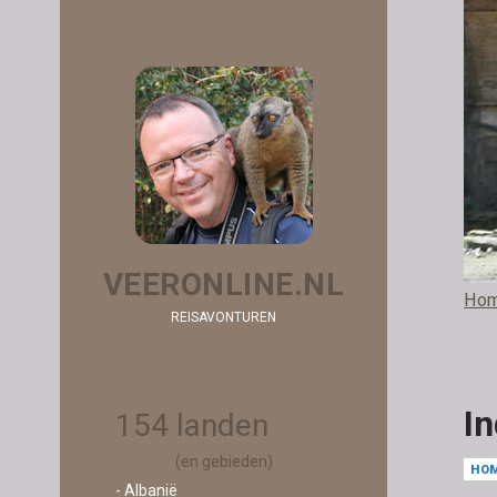
VEERONLINE.NL
Ho
REISAVONTUREN
In
154 landen
(en gebieden)
HO
- Albanië