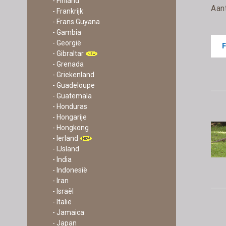
- Finland
Aan
- Frankrijk
- Frans Guyana
- Gambia
- Georgië
- Gibraltar
- Grenada
- Griekenland
- Guadeloupe
- Guatemala
- Honduras
- Hongarije
- Hongkong
- Ierland
- IJsland
- India
- Indonesië
- Iran
- Israël
- Italië
- Jamaica
- Japan