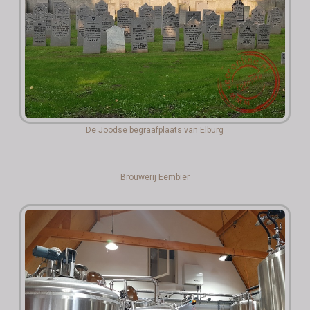
De Joodse begraafplaats van Elburg
Brouwerij Eembier