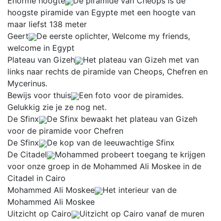
Enorme hoogte
De piramide van Cheops is de
hoogste piramide van Egypte met een hoogte van
maar liefst 138 meter
Geert
De eerste oplichter, Welcome my friends,
welcome in Egypt
Plateau van Gizeh
Het plateau van Gizeh met van
links naar rechts de piramide van Cheops, Chefren en
Mycerinus.
Bewijs voor thuis
Een foto voor de piramides.
Gelukkig zie je ze nog net.
De Sfinx
De Sfinx bewaakt het plateau van Gizeh
voor de piramide voor Chefren
De Sfinx
De kop van de leeuwachtige Sfinx
De Citadel
Mohammed probeert toegang te krijgen
voor onze groep in de Mohammed Ali Moskee in de
Citadel in Cairo
Mohammed Ali Moskee
Het interieur van de
Mohammed Ali Moskee
Uitzicht op Cairo
Uitzicht op Cairo vanaf de muren