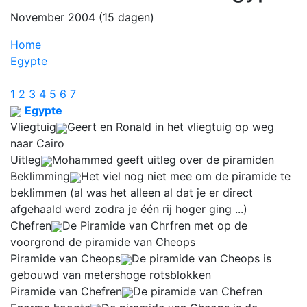
November 2004 (15 dagen)
Home
Egypte
1
2
3
4
5
6
7
Egypte
Vliegtuig
Geert en Ronald in het vliegtuig op weg
naar Cairo
Uitleg
Mohammed geeft uitleg over de piramiden
Beklimming
Het viel nog niet mee om de piramide te
beklimmen (al was het alleen al dat je er direct
afgehaald werd zodra je één rij hoger ging ...)
Chefren
De Piramide van Chrfren met op de
voorgrond de piramide van Cheops
Piramide van Cheops
De piramide van Cheops is
gebouwd van metershoge rotsblokken
Piramide van Chefren
De piramide van Chefren