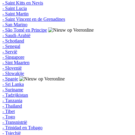
- Saint Kitts en Nevis
- Saint Lucia
- Saint Martin
- Saint Vincent en de Grenadines
- San Marino
- São Tomé en Principe
- Saudi-Arabië
- Schotland
- Senegal
- Servië
- Singapore
- Sint Maarten
- Slovenië
- Slowakije
- Spanje
- Sri Lanka
- Suriname
- Tadzjikistan
- Tanzania
- Thailand
- Tibet
- Togo
- Transnistrië
- Trinidad en Tobago
- Tsjechië