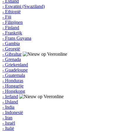
- Estland
- Eswatini (Swaziland)
- Ethiopië
- Fiji
- Filipijnen
- Finland
- Frankrijk
- Frans Guyana
- Gambia
- Georgië
- Gibraltar
- Grenada
- Griekenland
- Guadeloupe
- Guatemala
- Honduras
- Hongarije
- Hongkong
- Ierland
- IJsland
- India
- Indonesië
- Iran
- Israël
- Italië