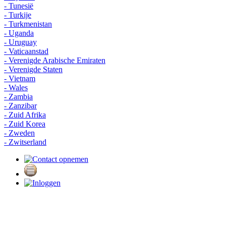
- Tunesië
- Turkije
- Turkmenistan
- Uganda
- Uruguay
- Vaticaanstad
- Verenigde Arabische Emiraten
- Verenigde Staten
- Vietnam
- Wales
- Zambia
- Zanzibar
- Zuid Afrika
- Zuid Korea
- Zweden
- Zwitserland