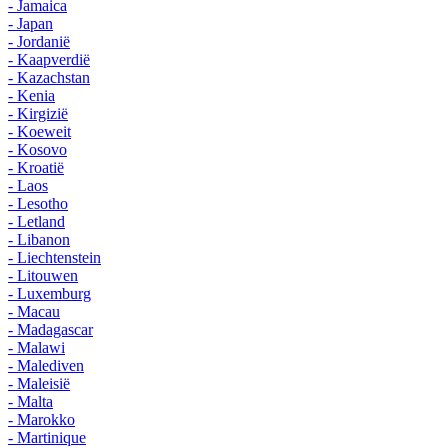
- Jamaica
- Japan
- Jordanië
- Kaapverdië
- Kazachstan
- Kenia
- Kirgizië
- Koeweit
- Kosovo
- Kroatië
- Laos
- Lesotho
- Letland
- Libanon
- Liechtenstein
- Litouwen
- Luxemburg
- Macau
- Madagascar
- Malawi
- Malediven
- Maleisië
- Malta
- Marokko
- Martinique