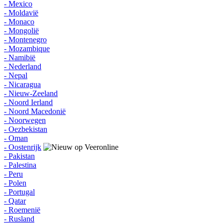
- Mexico
- Moldavië
- Monaco
- Mongolië
- Montenegro
- Mozambique
- Namibië
- Nederland
- Nepal
- Nicaragua
- Nieuw-Zeeland
- Noord Ierland
- Noord Macedonië
- Noorwegen
- Oezbekistan
- Oman
- Oostenrijk
- Pakistan
- Palestina
- Peru
- Polen
- Portugal
- Qatar
- Roemenië
- Rusland