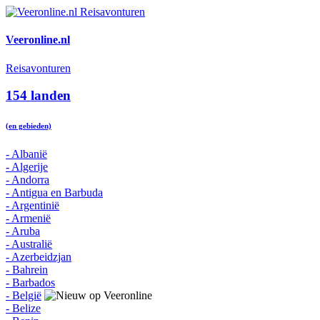
Veeronline.nl
Reisavonturen
154 landen
(en gebieden)
- Albanië
- Algerije
- Andorra
- Antigua en Barbuda
- Argentinië
- Armenië
- Aruba
- Australië
- Azerbeidzjan
- Bahrein
- Barbados
- België
- Belize