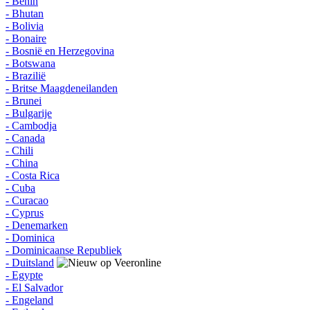
- Benin
- Bhutan
- Bolivia
- Bonaire
- Bosnië en Herzegovina
- Botswana
- Brazilië
- Britse Maagdeneilanden
- Brunei
- Bulgarije
- Cambodja
- Canada
- Chili
- China
- Costa Rica
- Cuba
- Curacao
- Cyprus
- Denemarken
- Dominica
- Dominicaanse Republiek
- Duitsland
- Egypte
- El Salvador
- Engeland