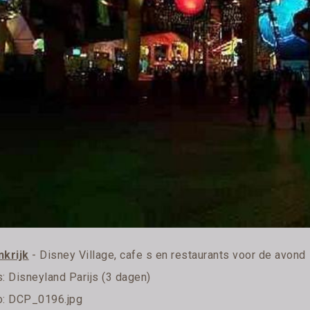
nkrijk
- Disney Village, cafe s en restaurants voor de avond
s:
Disneyland Parijs (3 dagen)
o: DCP_0196.jpg