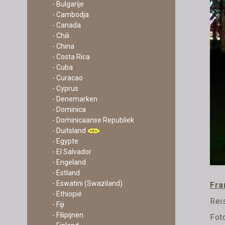
- Bulgarije
- Cambodja
- Canada
- Chili
- China
- Costa Rica
- Cuba
- Curacao
- Cyprus
- Denemarken
- Dominica
- Dominicaanse Republiek
- Duitsland
- Egypte
- El Salvador
- Engeland
- Estland
- Eswatini (Swaziland)
Fra
- Ethiopië
Rei
- Fiji
- Filipijnen
Fot