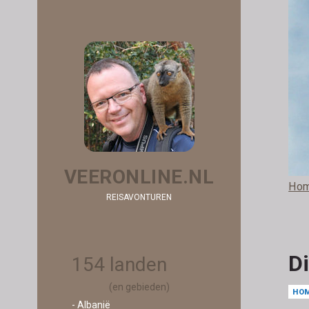
VEERONLINE.NL
Ho
REISAVONTUREN
Di
154 landen
(en gebieden)
HO
- Albanië