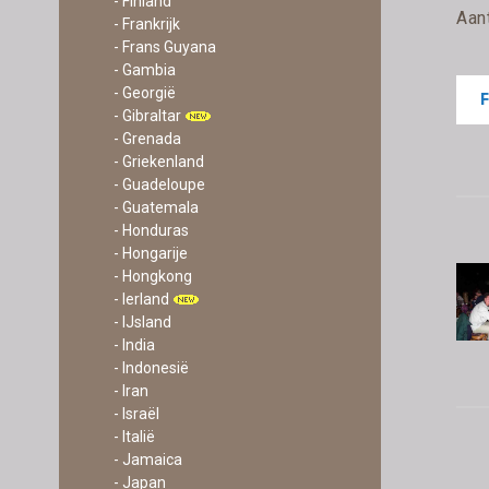
- Finland
Aan
- Frankrijk
- Frans Guyana
- Gambia
- Georgië
- Gibraltar
- Grenada
- Griekenland
- Guadeloupe
- Guatemala
- Honduras
- Hongarije
- Hongkong
- Ierland
- IJsland
- India
- Indonesië
- Iran
- Israël
- Italië
- Jamaica
- Japan