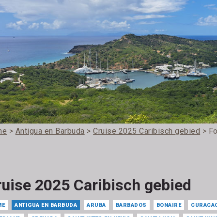
me
>
Antigua en Barbuda
>
Cruise 2025 Caribisch gebied
> Fo
ruise 2025 Caribisch gebied
ME
ANTIGUA EN BARBUDA
ARUBA
BARBADOS
BONAIRE
CURACA