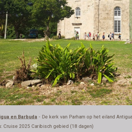
igua en Barbuda
- De kerk van Parham op het eiland Antigu
s:
Cruise 2025 Caribisch gebied (18 dagen)