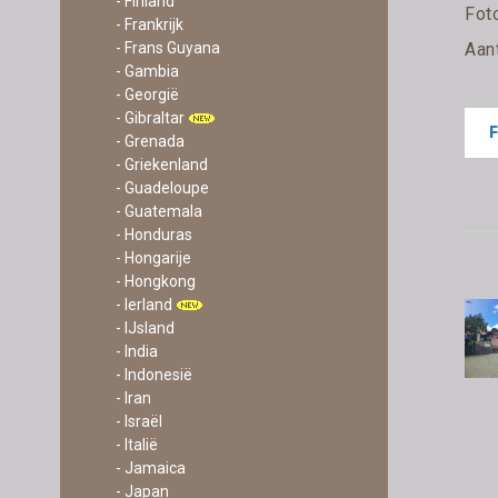
- Finland
Fot
- Frankrijk
Aan
- Frans Guyana
- Gambia
- Georgië
- Gibraltar
- Grenada
- Griekenland
- Guadeloupe
- Guatemala
- Honduras
- Hongarije
- Hongkong
- Ierland
- IJsland
- India
- Indonesië
- Iran
- Israël
- Italië
- Jamaica
- Japan