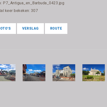
o: P7_Antigua_en_Barbuda_0423.jpg
tal keer bekeken: 307
FOTO'S
VERSLAG
ROUTE