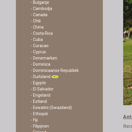
- Bulgarije
- Cambodja
- Canada
- Chili
- China
- Costa Rica
- Cuba
- Curacao
- Cyprus
- Denemarken
- Dominica
- Dominicaanse Republiek
- Duitsland
- Egypte
- El Salvador
- Engeland
- Estland
- Eswatini (Swaziland)
- Ethiopië
Ant
- Fiji
Rei
- Filipijnen