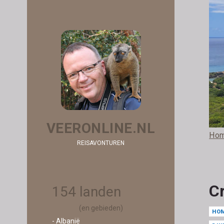
VEERONLINE.NL
Ho
REISAVONTUREN
C
154 landen
(en gebieden)
HO
- Albanië