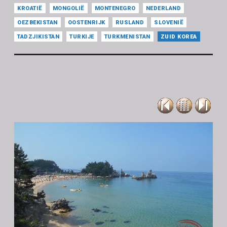
KROATIË
MONGOLIË
MONTENEGRO
NEDERLAND
OEZBEKISTAN
OOSTENRIJK
RUSLAND
SLOVENIË
TADZJIKISTAN
TURKIJE
TURKMENISTAN
ZUID KOREA