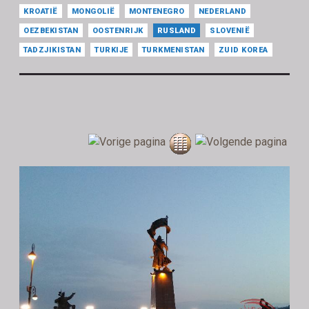
KROATIË
MONGOLIË
MONTENEGRO
NEDERLAND
OEZBEKISTAN
OOSTENRIJK
RUSLAND
SLOVENIË
TADZJIKISTAN
TURKIJE
TURKMENISTAN
ZUID KOREA