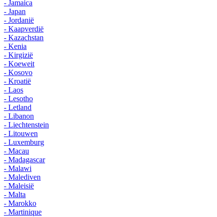
- Jamaica
- Japan
- Jordanië
- Kaapverdië
- Kazachstan
- Kenia
- Kirgizië
- Koeweit
- Kosovo
- Kroatië
- Laos
- Lesotho
- Letland
- Libanon
- Liechtenstein
- Litouwen
- Luxemburg
- Macau
- Madagascar
- Malawi
- Malediven
- Maleisië
- Malta
- Marokko
- Martinique