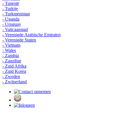
- Tunesië
- Turkije
- Turkmenistan
- Uganda
- Uruguay
- Vaticaanstad
- Verenigde Arabische Emiraten
- Verenigde Staten
- Vietnam
- Wales
- Zambia
- Zanzibar
- Zuid Afrika
- Zuid Korea
- Zweden
- Zwitserland