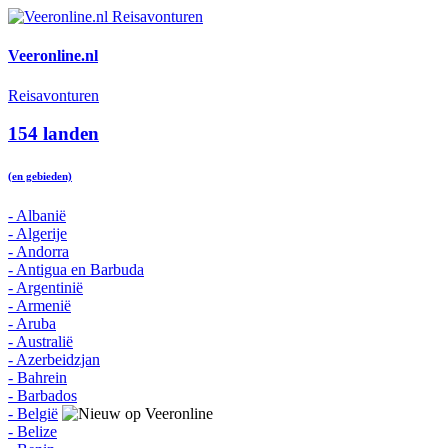
Veeronline.nl
Reisavonturen
154 landen
(en gebieden)
- Albanië
- Algerije
- Andorra
- Antigua en Barbuda
- Argentinië
- Armenië
- Aruba
- Australië
- Azerbeidzjan
- Bahrein
- Barbados
- België
- Belize