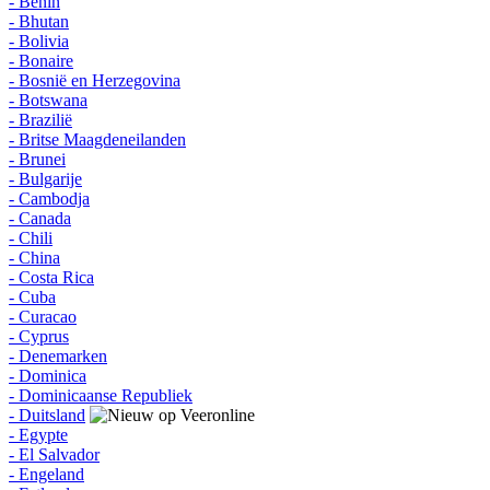
- Benin
- Bhutan
- Bolivia
- Bonaire
- Bosnië en Herzegovina
- Botswana
- Brazilië
- Britse Maagdeneilanden
- Brunei
- Bulgarije
- Cambodja
- Canada
- Chili
- China
- Costa Rica
- Cuba
- Curacao
- Cyprus
- Denemarken
- Dominica
- Dominicaanse Republiek
- Duitsland
- Egypte
- El Salvador
- Engeland