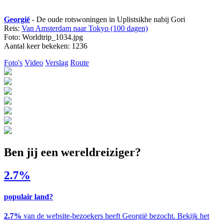
Georgië
- De oude rotswoningen in Uplistsikhe nabij Gori
Reis:
Van Amsterdam naar Tokyo (100 dagen)
Foto: Worldtrip_1034.jpg
Aantal keer bekeken: 1236
Foto's
Video
Verslag
Route
Ben jij een wereldreiziger?
2.7%
populair land?
2.7%
van de website-bezoekers heeft Georgië bezocht. Bekijk het