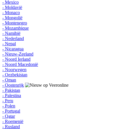
- Mexico
- Moldavië
- Monaco
- Mongolië
- Montenegro
- Mozambique
- Namibië
- Nederland
- Nepal
- Nicaragua
- Nieuw-Zeeland
- Noord Ierland
- Noord Macedonië
- Noorwegen
- Oezbekistan
- Oman
- Oostenrijk
- Pakistan
- Palestina
- Peru
- Polen
- Portugal
- Qatar
- Roemenië
- Rusland