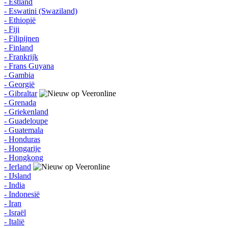
- Estland
- Eswatini (Swaziland)
- Ethiopië
- Fiji
- Filipijnen
- Finland
- Frankrijk
- Frans Guyana
- Gambia
- Georgië
- Gibraltar
- Grenada
- Griekenland
- Guadeloupe
- Guatemala
- Honduras
- Hongarije
- Hongkong
- Ierland
- IJsland
- India
- Indonesië
- Iran
- Israël
- Italië