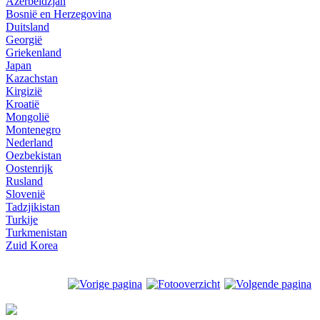
Azerbeidzjan
Bosnië en Herzegovina
Duitsland
Georgië
Griekenland
Japan
Kazachstan
Kirgizië
Kroatië
Mongolië
Montenegro
Nederland
Oezbekistan
Oostenrijk
Rusland
Slovenië
Tadzjikistan
Turkije
Turkmenistan
Zuid Korea