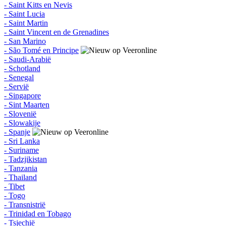
- Saint Kitts en Nevis
- Saint Lucia
- Saint Martin
- Saint Vincent en de Grenadines
- San Marino
- São Tomé en Principe
- Saudi-Arabië
- Schotland
- Senegal
- Servië
- Singapore
- Sint Maarten
- Slovenië
- Slowakije
- Spanje
- Sri Lanka
- Suriname
- Tadzjikistan
- Tanzania
- Thailand
- Tibet
- Togo
- Transnistrië
- Trinidad en Tobago
- Tsjechië