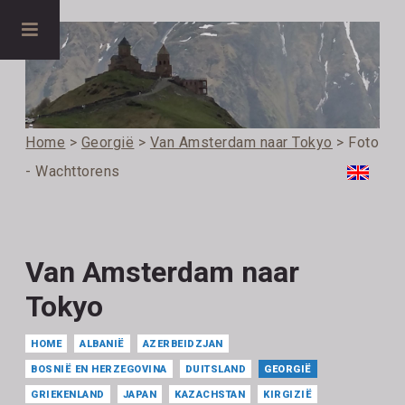
Home
>
Georgië
>
Van Amsterdam naar Tokyo
> Foto
- Wachttorens
Van Amsterdam naar
Tokyo
HOME
ALBANIË
AZERBEIDZJAN
BOSNIË EN HERZEGOVINA
DUITSLAND
GEORGIË
GRIEKENLAND
JAPAN
KAZACHSTAN
KIRGIZIË