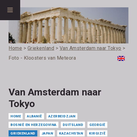
Home
>
Griekenland
>
Van Amsterdam naar Tokyo
>
Foto - Kloosters van Meteora
Van Amsterdam naar
Tokyo
HOME
ALBANIË
AZERBEIDZJAN
BOSNIË EN HERZEGOVINA
DUITSLAND
GEORGIË
GRIEKENLAND
JAPAN
KAZACHSTAN
KIRGIZIË