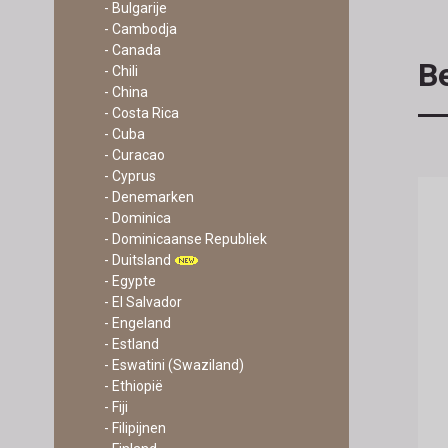
- Bulgarije
- Cambodja
- Canada
Be
- Chili
- China
- Costa Rica
- Cuba
- Curacao
- Cyprus
- Denemarken
- Dominica
- Dominicaanse Republiek
- Duitsland
- Egypte
- El Salvador
- Engeland
- Estland
- Eswatini (Swaziland)
- Ethiopië
- Fiji
- Filipijnen