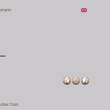
nmarkt
tscher Dom