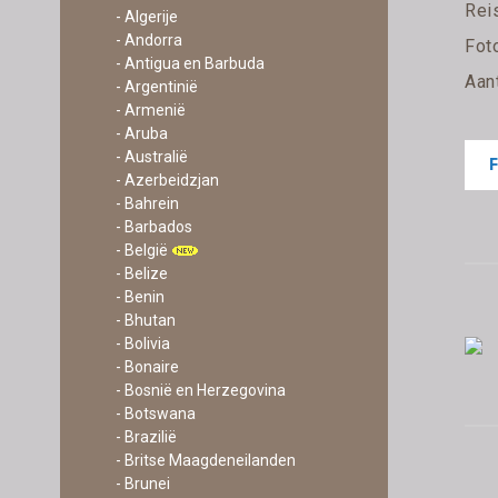
Rei
- Algerije
- Andorra
Foto
- Antigua en Barbuda
Aan
- Argentinië
- Armenië
- Aruba
- Australië
- Azerbeidzjan
- Bahrein
- Barbados
- België
- Belize
- Benin
- Bhutan
- Bolivia
- Bonaire
- Bosnië en Herzegovina
- Botswana
- Brazilië
- Britse Maagdeneilanden
- Brunei