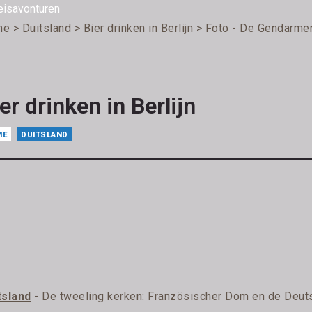
me
>
Duitsland
>
Bier drinken in Berlijn
> Foto - De Gendarme
er drinken in Berlijn
ME
DUITSLAND
tsland
- De tweeling kerken: Französischer Dom en de Deu