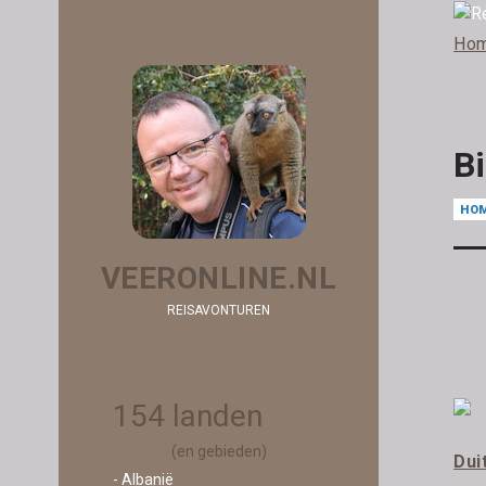
Ho
Bi
HO
VEERONLINE.NL
REISAVONTUREN
154 landen
(en gebieden)
Dui
- Albanië