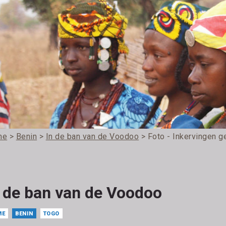
me
>
Benin
>
In de ban van de Voodoo
> Foto - Inkervingen g
n de ban van de Voodoo
ME
BENIN
TOGO