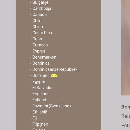
- Bulgarije
- Cambodja
- Canada
- Chili
- China
- Costa Rica
- Cuba
- Curacao
- Cyprus
- Denemarken
- Dominica
- Dominicaanse Republiek
- Duitsland
- Egypte
- El Salvador
- Engeland
- Estland
- Eswatini (Swaziland)
Ben
- Ethiopië
Rei
- Fiji
- Filipijnen
Fot