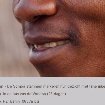
in
- De Somba stammen markeren hun gezicht met fijne inke
s:
In de ban van de Voodoo (23 dagen)
o: P2_Benin_0837a.jpg