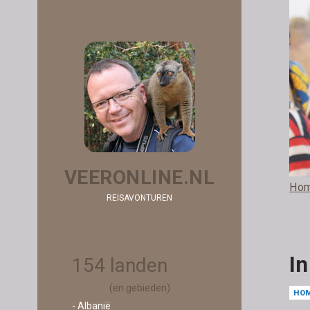
VEERONLINE.NL
Ho
REISAVONTUREN
I
154 landen
(en gebieden)
HO
- Albanië