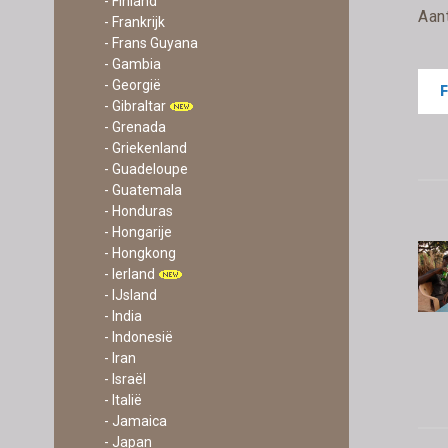
- Finland
Aan
- Frankrijk
- Frans Guyana
- Gambia
- Georgië
- Gibraltar
- Grenada
- Griekenland
- Guadeloupe
- Guatemala
- Honduras
- Hongarije
- Hongkong
- Ierland
- IJsland
- India
- Indonesië
- Iran
- Israël
- Italië
- Jamaica
- Japan