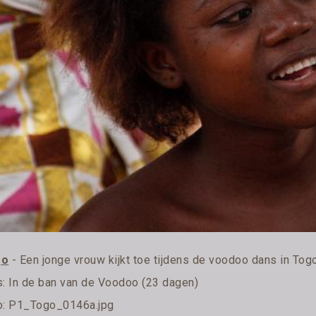
go
- Een jonge vrouw kijkt toe tijdens de voodoo dans in Tog
s:
In de ban van de Voodoo (23 dagen)
o: P1_Togo_0146a.jpg