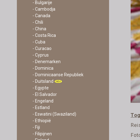
- Bulgarije
- Cambodja
- Canada
- Chili
- China
- Costa Rica
- Cuba
- Curacao
- Cyprus
- Denemarken
- Dominica
- Dominicaanse Republiek
- Duitsland
- Egypte
- El Salvador
- Engeland
- Estland
- Eswatini (Swaziland)
To
- Ethiopië
Rei
- Fiji
- Filipijnen
Fot