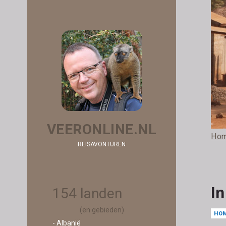
VEERONLINE.NL
Ho
REISAVONTUREN
I
154 landen
(en gebieden)
HO
- Albanië