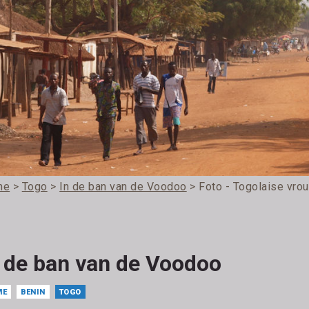
me
>
Togo
>
In de ban van de Voodoo
> Foto - Togolaise vro
n de ban van de Voodoo
ME
BENIN
TOGO