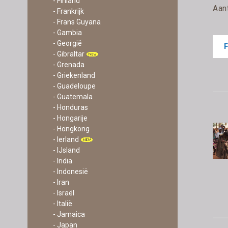
- Finland
Aan
- Frankrijk
- Frans Guyana
- Gambia
- Georgië
- Gibraltar
- Grenada
- Griekenland
- Guadeloupe
- Guatemala
- Honduras
- Hongarije
- Hongkong
- Ierland
- IJsland
- India
- Indonesië
- Iran
- Israël
- Italië
- Jamaica
- Japan