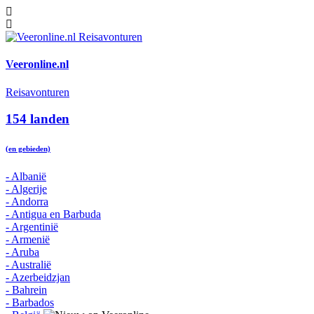
Veeronline.nl
Reisavonturen
154 landen
(en gebieden)
- Albanië
- Algerije
- Andorra
- Antigua en Barbuda
- Argentinië
- Armenië
- Aruba
- Australië
- Azerbeidzjan
- Bahrein
- Barbados