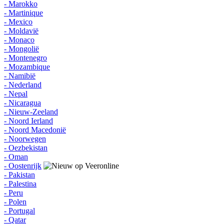
- Marokko
- Martinique
- Mexico
- Moldavië
- Monaco
- Mongolië
- Montenegro
- Mozambique
- Namibië
- Nederland
- Nepal
- Nicaragua
- Nieuw-Zeeland
- Noord Ierland
- Noord Macedonië
- Noorwegen
- Oezbekistan
- Oman
- Oostenrijk
- Pakistan
- Palestina
- Peru
- Polen
- Portugal
- Qatar