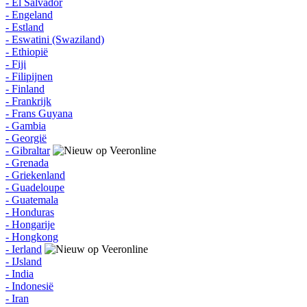
- El Salvador
- Engeland
- Estland
- Eswatini (Swaziland)
- Ethiopië
- Fiji
- Filipijnen
- Finland
- Frankrijk
- Frans Guyana
- Gambia
- Georgië
- Gibraltar
- Grenada
- Griekenland
- Guadeloupe
- Guatemala
- Honduras
- Hongarije
- Hongkong
- Ierland
- IJsland
- India
- Indonesië
- Iran