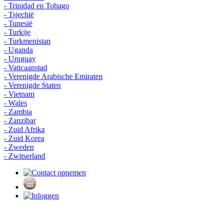
- Trinidad en Tobago
- Tsjechië
- Tunesië
- Turkije
- Turkmenistan
- Uganda
- Uruguay
- Vaticaanstad
- Verenigde Arabische Emiraten
- Verenigde Staten
- Vietnam
- Wales
- Zambia
- Zanzibar
- Zuid Afrika
- Zuid Korea
- Zweden
- Zwitserland