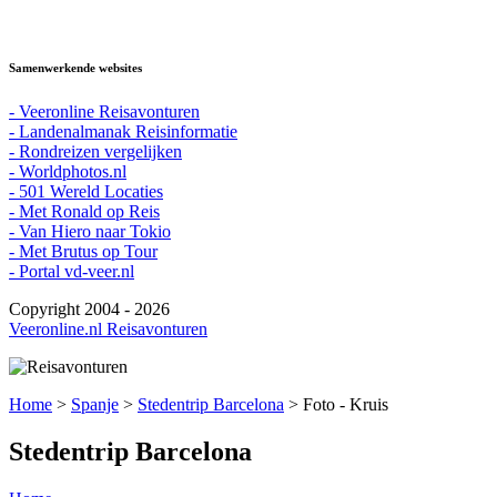
Samenwerkende websites
- Veeronline Reisavonturen
- Landenalmanak Reisinformatie
- Rondreizen vergelijken
- Worldphotos.nl
- 501 Wereld Locaties
- Met Ronald op Reis
- Van Hiero naar Tokio
- Met Brutus op Tour
- Portal vd-veer.nl
Copyright 2004 - 2026
Veeronline.nl Reisavonturen
Home
>
Spanje
>
Stedentrip Barcelona
> Foto - Kruis
Stedentrip Barcelona