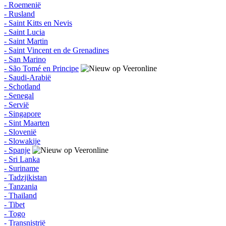
- Roemenië
- Rusland
- Saint Kitts en Nevis
- Saint Lucia
- Saint Martin
- Saint Vincent en de Grenadines
- San Marino
- São Tomé en Principe
- Saudi-Arabië
- Schotland
- Senegal
- Servië
- Singapore
- Sint Maarten
- Slovenië
- Slowakije
- Spanje
- Sri Lanka
- Suriname
- Tadzjikistan
- Tanzania
- Thailand
- Tibet
- Togo
- Transnistrië