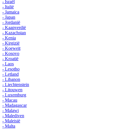
- Israël
- Italië
- Jamaica
- Japan
- Jordanië
- Kaapverdië
- Kazachstan
- Kenia
- Kirgizië
- Koeweit
- Kosovo
- Kroatië
- Laos
- Lesotho
- Letland
- Libanon
- Liechtenstein
- Litouwen
- Luxemburg
- Macau
- Madagascar
- Malawi
- Malediven
- Maleisië
- Malta