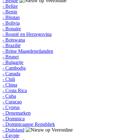
- België
- Belize
- Benin
- Bhutan
- Bolivia
- Bonaire
- Bosnië en Herzegovina
- Botswana
- Brazilië
- Britse Maagdeneilanden
- Brunei
- Bulgarije
- Cambodja
- Canada
- Chili
- China
- Costa Rica
- Cuba
- Curacao
- Cyprus
- Denemarken
- Dominica
- Dominicaanse Republiek
- Duitsland
- Egypte