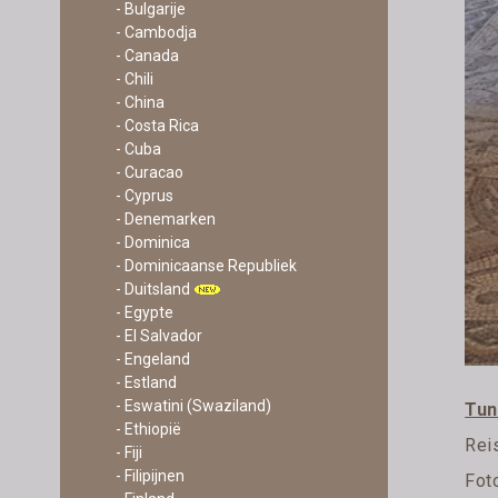
- Bulgarije
- Cambodja
- Canada
- Chili
- China
- Costa Rica
- Cuba
- Curacao
- Cyprus
- Denemarken
- Dominica
- Dominicaanse Republiek
- Duitsland
- Egypte
- El Salvador
- Engeland
- Estland
- Eswatini (Swaziland)
Tun
- Ethiopië
Rei
- Fiji
- Filipijnen
Fot