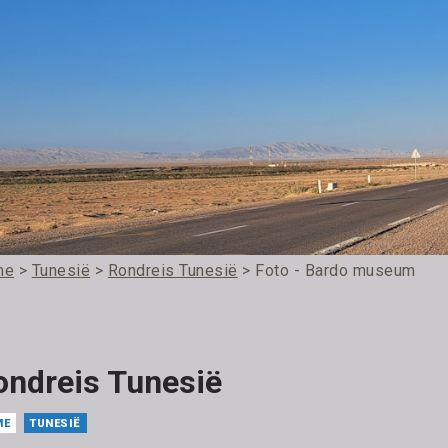
me
>
Tunesië
>
Rondreis Tunesië
> Foto - Bardo museum
ondreis Tunesië
ME
TUNESIË