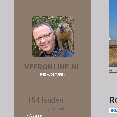
VEERONLINE.NL
Ho
REISAVONTUREN
R
154 landen
(en gebieden)
HO
- Albanië