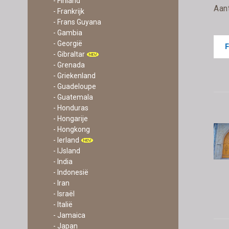
- Finland
Aan
- Frankrijk
- Frans Guyana
- Gambia
- Georgië
- Gibraltar
- Grenada
- Griekenland
- Guadeloupe
- Guatemala
- Honduras
- Hongarije
- Hongkong
- Ierland
- IJsland
- India
- Indonesië
- Iran
- Israël
- Italië
- Jamaica
- Japan