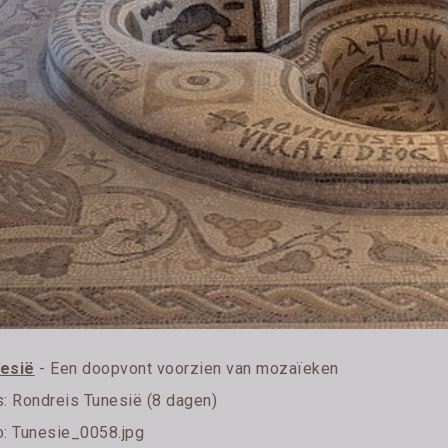
esië
- Een doopvont voorzien van mozaïeken
s:
Rondreis Tunesië (8 dagen)
o: Tunesie_0058.jpg