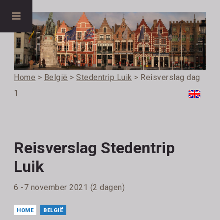
Home
>
België
>
Stedentrip Luik
> Reisverslag dag
1
Reisverslag Stedentrip
Luik
6 -7 november 2021 (2 dagen)
HOME
BELGIË