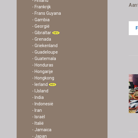
- Finland
Aan
- Frankrijk
- Frans Guyana
- Gambia
- Georgië
- Gibraltar
- Grenada
- Griekenland
- Guadeloupe
- Guatemala
- Honduras
- Hongarije
- Hongkong
- Ierland
- IJsland
- India
- Indonesië
- Iran
- Israël
- Italië
- Jamaica
- Japan