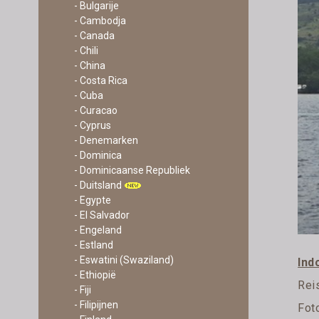
- Bulgarije
- Cambodja
- Canada
- Chili
- China
- Costa Rica
- Cuba
- Curacao
- Cyprus
- Denemarken
- Dominica
- Dominicaanse Republiek
- Duitsland
- Egypte
- El Salvador
- Engeland
- Estland
- Eswatini (Swaziland)
Ind
- Ethiopië
Rei
- Fiji
- Filipijnen
Fot