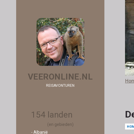
VEERONLINE.NL
Ho
REISAVONTUREN
D
154 landen
(en gebieden)
HO
- Albanië