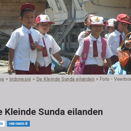
me
>
Indonesië
>
De Kleinde Sunda eilanden
> Foto - Veerbo
e Kleinde Sunda eilanden
ME
INDONESIË