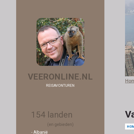
VEERONLINE.NL
Ho
REISAVONTUREN
V
154 landen
(en gebieden)
HO
- Albanië