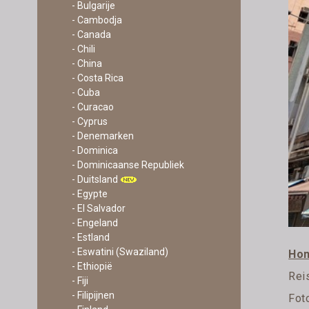
- Bulgarije
- Cambodja
- Canada
- Chili
- China
- Costa Rica
- Cuba
- Curacao
- Cyprus
- Denemarken
- Dominica
- Dominicaanse Republiek
- Duitsland
- Egypte
- El Salvador
- Engeland
- Estland
- Eswatini (Swaziland)
Ho
- Ethiopië
Rei
- Fiji
- Filipijnen
Fot