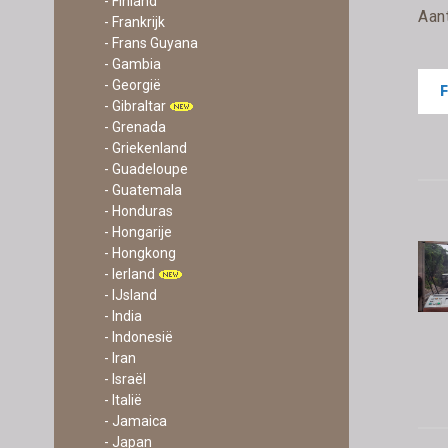
- Finland
Aan
- Frankrijk
- Frans Guyana
- Gambia
- Georgië
- Gibraltar
- Grenada
- Griekenland
- Guadeloupe
- Guatemala
- Honduras
- Hongarije
- Hongkong
- Ierland
- IJsland
- India
- Indonesië
- Iran
- Israël
- Italië
- Jamaica
- Japan