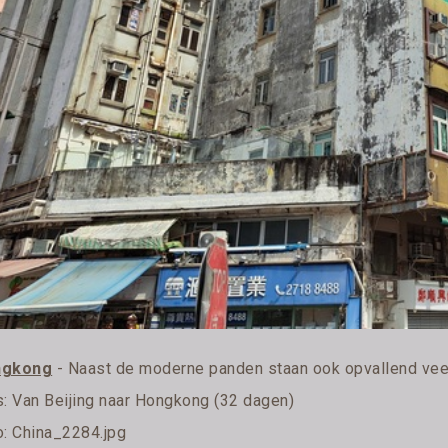
ngkong
- Naast de moderne panden staan ook opvallend ve
s:
Van Beijing naar Hongkong (32 dagen)
o: China_2284.jpg