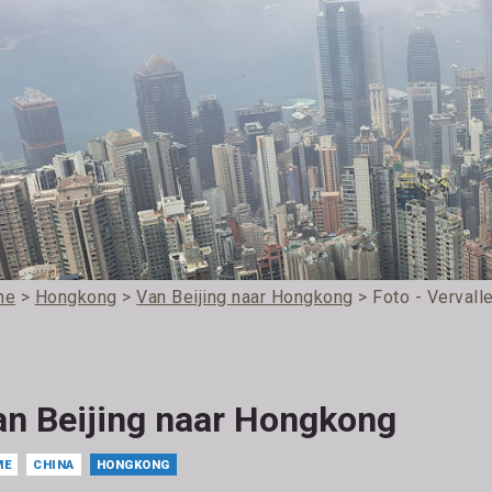
me
>
Hongkong
>
Van Beijing naar Hongkong
> Foto - Verval
an Beijing naar Hongkong
ME
CHINA
HONGKONG