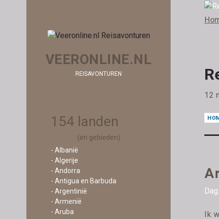
Ho
VEERONLINE.NL
R
REISAVONTUREN
12 
154 landen
HO
(en gebieden)
- Albanië
- Algerije
Ar
- Andorra
- Antigua en Barbuda
Dag
- Argentinië
- Armenië
- Aruba
Ik 