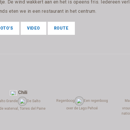
tje. De wind wakkert aan en het is opeens fris. Iedereen verl
nds eten we in een restaurant in het centrum.
FOTO'S
VIDEO
ROUTE
Chili
Regenboog
Een regenboog
Ma
alto Grande
De Salto
over de Lago Pehoé
vrou
e waterval, Torres del Paine
natio