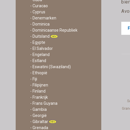
bier
- Curacao
Avo
- Cyprus
- Denemarken
- Dominica
- Dominicaanse Republiek
- Duitsland
- Egypte
- El Salvador
- Engeland
- Estland
- Eswatini (Swaziland)
- Ethiopië
- Fiji
- Filipijnen
- Finland
- Frankrijk
S
- Frans Guyana
Grand
- Gambia
- Georgië
- Gibraltar
- Grenada