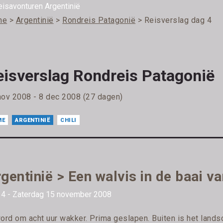
me
>
Argentinië
>
Rondreis Patagonië
> Reisverslag dag 4
eisverslag Rondreis Patagonië
nov 2008 - 8 dec 2008 (27 dagen)
ME
ARGENTINIË
CHILI
gentinië > Een walvis in de baai 
 4 - Zaterdag 15 november 2008
word om acht uur wakker. Prima geslapen. Buiten is het lands