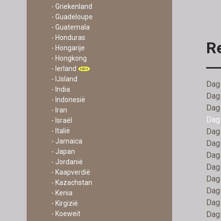
- Griekenland
- Guadeloupe
- Guatemala
- Honduras
R
- Hongarije
- Hongkong
- Ierland
- IJsland
Dag
- India
Dag 
- Indonesië
Dag 
- Iran
Dag 
- Israël
- Italië
Dag 
- Jamaica
Dag 
- Japan
Dag 
- Jordanië
Dag 
- Kaapverdië
Dag 
- Kazachstan
Dag 
- Kenia
Dag 
- Kirgizië
- Koeweit
Dag 