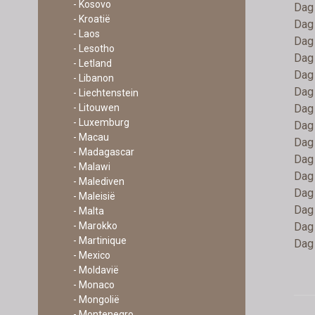
- Kosovo
Dag 
- Kroatië
Dag 
- Laos
Dag 
- Lesotho
Dag 
- Letland
Dag 
- Libanon
Dag 
- Liechtenstein
- Litouwen
Dag 
- Luxemburg
Dag 
- Macau
Dag 
- Madagascar
Dag 
- Malawi
Dag 
- Malediven
Dag 
- Maleisië
Dag 
- Malta
- Marokko
Dag 
- Martinique
Dag 
- Mexico
- Moldavië
- Monaco
- Mongolië
- Montenegro