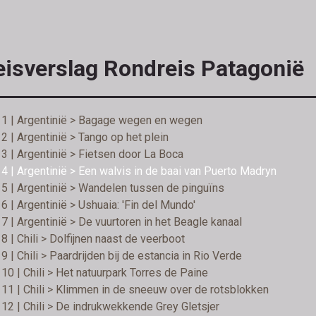
eisverslag Rondreis Patagonië
 1 | Argentinië > Bagage wegen en wegen
2 | Argentinië > Tango op het plein
3 | Argentinië > Fietsen door La Boca
4 | Argentinië > Een walvis in de baai van Puerto Madryn
5 | Argentinië > Wandelen tussen de pinguïns
6 | Argentinië > Ushuaia: 'Fin del Mundo'
7 | Argentinië > De vuurtoren in het Beagle kanaal
8 | Chili > Dolfijnen naast de veerboot
9 | Chili > Paardrijden bij de estancia in Rio Verde
10 | Chili > Het natuurpark Torres de Paine
11 | Chili > Klimmen in de sneeuw over de rotsblokken
12 | Chili > De indrukwekkende Grey Gletsjer