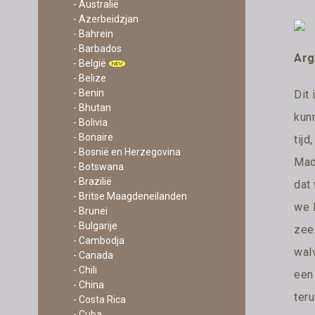
- Australië
- Azerbeidzjan
- Bahrein
- Barbados
Arg
- België
- Belize
- Benin
Dit
- Bhutan
kunn
- Bolivia
- Bonaire
tijd
- Bosnië en Herzegovina
Mad
- Botswana
- Brazilië
dat
- Britse Maagdeneilanden
we 
- Brunei
- Bulgarije
zee.
- Cambodja
wal
- Canada
- Chili
een
- China
ter
- Costa Rica
- Cuba