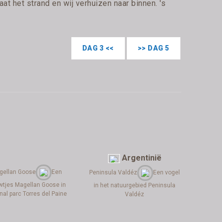
aat het strand en wij verhuizen naar binnen. 's
DAG 3 <<
>> DAG 5
Argentinië
gellan Goose
Een
Peninsula Valdéz
Een vogel
wtjes Magellan Goose in
in het natuurgebied Peninsula
nal parc Torres del Paine
Valdéz