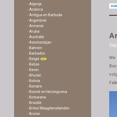
- Algerije
HO
- Andorra
- Antigua en Barbuda
- Argentinië
- Armenië
- Aruba
Ar
- Australië
- Azerbeidzjan
Dag
- Bahrein
- Barbados
We 
- België
- Belize
Boc
- Benin
vol
- Bhutan
- Bolivia
Fal
- Bonaire
- Bosnië en Herzegovina
- Botswana
- Brazilië
- Britse Maagdeneilanden
- Brunei