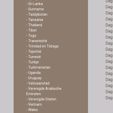
Dag 
- Sri Lanka
Dag 
- Suriname
Dag 
- Tadzjikistan
Dag 
- Tanzania
Dag 
- Thailand
- Tibet
Dag 
- Togo
Dag 
- Transnistrië
Dag 
- Trinidad en Tobago
Dag 
- Tsjechië
Dag 
- Tunesië
Dag 
- Turkije
Dag 
- Turkmenistan
- Uganda
Dag 
- Uruguay
Dag 
- Vaticaanstad
Dag 
- Verenigde Arabische
Dag 
Emiraten
Dag 
- Verenigde Staten
- Vietnam
- Wales