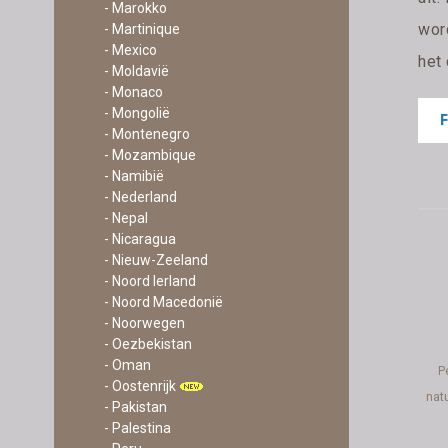
- Marokko
word
- Martinique
- Mexico
het
- Moldavië
- Monaco
- Mongolië
- Montenegro
- Mozambique
- Namibië
- Nederland
- Nepal
- Nicaragua
- Nieuw-Zeeland
- Noord Ierland
- Noord Macedonië
- Noorwegen
- Oezbekistan
- Oman
P
- Oostenrijk
nat
- Pakistan
- Palestina