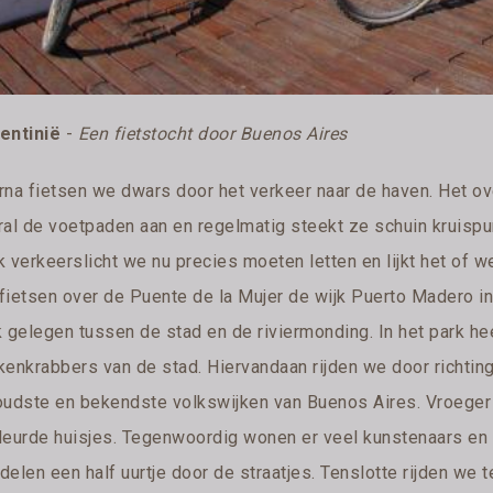
entinië
-
Een fietstocht door Buenos Aires
rna fietsen we dwars door het verkeer naar de haven. Het ov
al de voetpaden aan en regelmatig steekt ze schuin kruispunt
k verkeerslicht we nu precies moeten letten en lijkt het of w
fietsen over de Puente de la Mujer de wijk Puerto Madero in.
k gelegen tussen de stad en de riviermonding. In het park he
kenkrabbers van de stad. Hiervandaan rijden we door richtin
oudste en bekendste volkswijken van Buenos Aires. Vroeger 
leurde huisjes. Tegenwoordig wonen er veel kunstenaars en 
elen een half uurtje door de straatjes. Tenslotte rijden we t