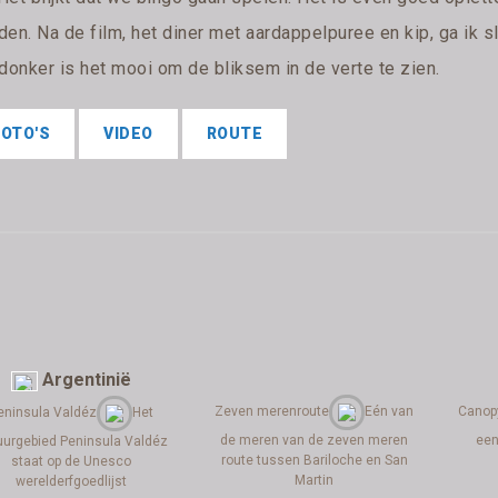
en. Na de film, het diner met aardappelpuree en kip, ga ik sl
 donker is het mooi om de bliksem in de verte te zien.
FOTO'S
VIDEO
ROUTE
Argentinië
Zeven merenroute
Eén van
Canop
eninsula Valdéz
Het
de meren van de zeven meren
een
uurgebied Peninsula Valdéz
route tussen Bariloche en San
staat op de Unesco
Martin
werelderfgoedlijst