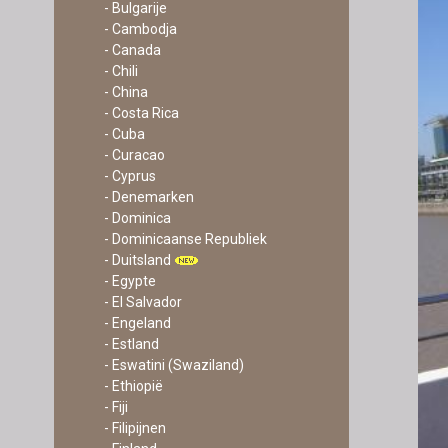
- Bulgarije
- Cambodja
- Canada
- Chili
- China
- Costa Rica
- Cuba
- Curacao
- Cyprus
- Denemarken
- Dominica
- Dominicaanse Republiek
- Duitsland
- Egypte
- El Salvador
- Engeland
- Estland
- Eswatini (Swaziland)
- Ethiopië
- Fiji
- Filipijnen