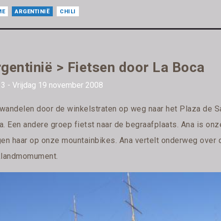
ME
ARGENTINIË
CHILI
gentinië > Fietsen door La Boca
 3 - Vrijdag 19 november 2008
wandelen door de winkelstraten op weg naar het Plaza de San 
a. Een andere groep fietst naar de begraafplaats. Ana is on
gen haar op onze mountainbikes. Ana vertelt onderweg over d
klandmomument.