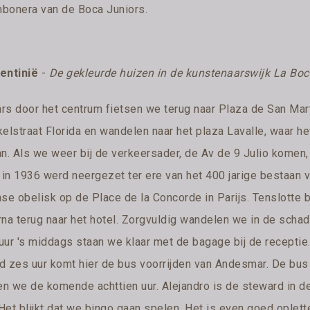
bonera van de Boca Juniors.
entinië
-
De gekleurde huizen in de kunstenaarswijk La Bo
rs door het centrum fietsen we terug naar Plaza de San Mar
elstraat Florida en wandelen naar het plaza Lavalle, waar he
an. Als we weer bij de verkeersader, de Av de 9 Julio komen
r in 1936 werd neergezet ter ere van het 400 jarige bestaan 
nse obelisk op de Place de la Concorde in Parijs. Tenslott
rna terug naar het hotel. Zorgvuldig wandelen we in de scha
 uur 's middags staan we klaar met de bagage bij de receptie
d zes uur komt hier de bus voorrijden van Andesmar. De bus
en we de komende achttien uur. Alejandro is de steward in de
. Het blijkt dat we bingo gaan spelen. Het is even goed ople