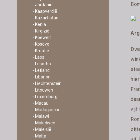
Bom
- Jordanië
- Kaapverdië
- Kazachstan
- Kenia
- Kirgizië
Arg
- Koeweit
- Kosovo
Dwa
- Kroatië
- Laos
wink
- Lesotho
sta
- Letland
- Libanon
hie
- Liechtenstein
Fra
- Litouwen
- Luxemburg
daa
- Macau
vijf
- Madagascar
- Malawi
Ron
- Malediven
zitt
- Maleisië
- Malta
uit