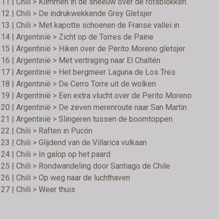
11 | Chili > Klimmen in de sneeuw over de rotsblokken
12 | Chili > De indrukwekkende Grey Gletsjer
13 | Chili > Met kapotte schoenen de Franse vallei in
14 | Argentinië > Zicht op de Torres de Paine
15 | Argentinië > Hiken over de Perito Moreno gletsjer
16 | Argentinië > Met vertraging naar El Chaltén
17 | Argentinië > Het bergmeer Laguna de Los Tres
18 | Argentinië > De Cerro Torre uit de wolken
19 | Argentinië > Een extra vlucht over de Perito Moreno
20 | Argentinië > De zeven merenroute naar San Martin
21 | Argentinië > Slingeren tussen de boomtoppen
22 | Chili > Raften in Pucón
23 | Chili > Glijdend van de Villarica vulkaan
24 | Chili > In galop op het paard
25 | Chili > Rondwandeling door Santiago de Chile
26 | Chili > Op weg naar de luchthaven
27 | Chili > Weer thuis