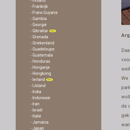
- Finland
- Frankrijk
- Frans Guyana
- Gambia
- Georgië
- Gibraltar
Arg
- Grenada
- Griekenland
- Guadeloupe
Daa
- Guatemala
voor
- Honduras
- Hongarije
wel
- Hongkong
We 
- Ierland
- IJsland
par
- India
wol
- Indonesië
- Iran
de 
- Israël
gek
- Italië
- Jamaica
wand
- Japan