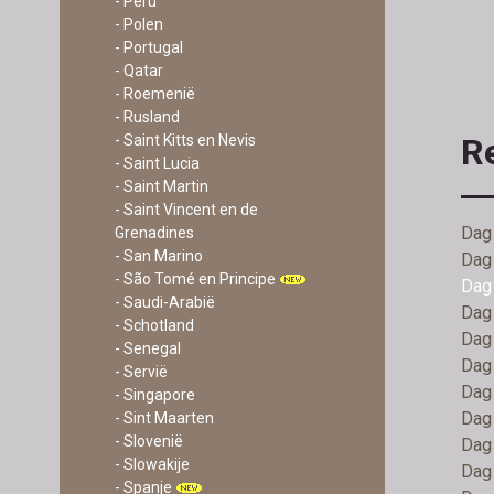
- Peru
- Polen
- Portugal
- Qatar
- Roemenië
- Rusland
R
- Saint Kitts en Nevis
- Saint Lucia
- Saint Martin
- Saint Vincent en de
Dag
Grenadines
- San Marino
Dag 
- São Tomé en Principe
Dag 
- Saudi-Arabië
Dag 
- Schotland
Dag 
- Senegal
Dag 
- Servië
Dag 
- Singapore
Dag 
- Sint Maarten
- Slovenië
Dag 
- Slowakije
Dag 
- Spanje