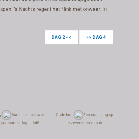
apen. 's Nachts regent het flink met onweer. In
DAG 2 <<
>> DAG 4
y
Aan een kabel over
Oude brug
Een oude brug op
 parcours in Argentinië
de zeven meren route