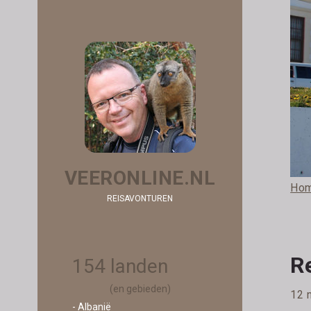
VEERONLINE.NL
Ho
REISAVONTUREN
R
154 landen
(en gebieden)
12 
- Albanië