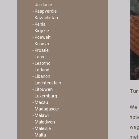
- Jordanië
- Kaapverdië
- Kazachstan
- Kenia
- Kirgizië
- Koeweit
- Kosovo
- Kroatië
- Laos
- Lesotho
- Letland
- Libanon
- Liechtenstein
- Litouwen
Tur
- Luxemburg
- Macau
We 
- Madagascar
- Malawi
hote
- Malediven
weg
- Maleisië
- Malta
met