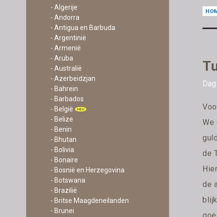
- Algerije
HO
- Andorra
- Antigua en Barbuda
- Argentinië
- Armenië
- Aruba
Tu
- Australië
- Azerbeidzjan
Dag 
- Bahrein
- Barbados
Voor
- België
- Belize
We 
- Benin
gul
- Bhutan
- Bolivia
de T
- Bonaire
Hier
- Bosnië en Herzegovina
- Botswana
de a
- Brazilië
blij
- Britse Maagdeneilanden
- Brunei
goe