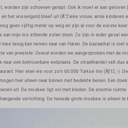
t, worden zijn schoenen gelapt. Ook ik moet er aan geloven (Â
 en het wisselgeld bleef uit (Â“Zieke vrouw, arme kinderen et
n nog geen vijftig meter op weg en zijn al voor de eerste kee
s aan mijn los zittende zolen doen. Ze zijn in ieder geval w
d mee terug kan nemen naar van Haren. De bazaarhal is niet o
kte van jewelste. Overal worden we aangesproken met de m
k naar een betrouwbare eetplaats. De straathandel valt dus a
taurant. Hier eten we voor zo'n 60.000 Turkse lire (Âƒ12,-).
mogen hier alleen naar binnen met bedekte benen. Een doek 
oenen uit. De moskee ligt vol met kleden. De enorme ruimte 
ghangende verlichting. De tweede grote moskee is alleen te