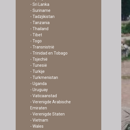
- Sri Lanka
- Suriname
- Tadzjikistan
- Tanzania
- Thailand
- Tibet
- Togo
- Transnistrië
- Trinidad en Tobago
- Tsjechië
- Tunesië
- Turkije
- Turkmenistan
- Uganda
- Uruguay
- Vaticaanstad
- Verenigde Arabische
Emiraten
- Verenigde Staten
- Vietnam
- Wales