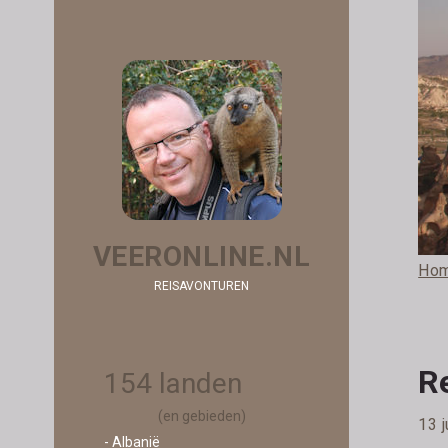
VEERONLINE.NL
Ho
REISAVONTUREN
Re
154 landen
(en gebieden)
13 j
- Albanië