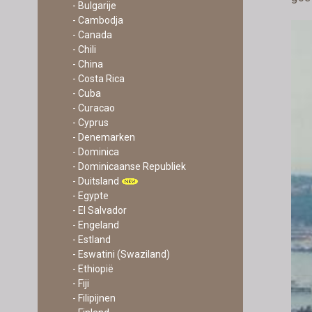
- Bulgarije
- Cambodja
- Canada
- Chili
- China
- Costa Rica
- Cuba
- Curacao
- Cyprus
- Denemarken
- Dominica
- Dominicaanse Republiek
- Duitsland
- Egypte
- El Salvador
- Engeland
- Estland
- Eswatini (Swaziland)
- Ethiopië
- Fiji
- Filipijnen