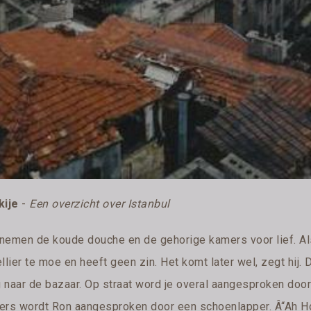
kije
-
Een overzicht over Istanbul
nemen de koude douche en de gehorige kamers voor lief. Als
llier te moe en heeft geen zin. Het komt later wel, zegt hij.
 naar de bazaar. Op straat word je overal aangesproken door
ers wordt Ron aangesproken door een schoenlapper. Â“Ah Hol