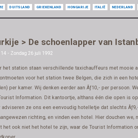
ME
DUITSLAND
GRIEKENLAND
HONGARIJE
ITALIË
NEDERLAND
rkije > De schoenlapper van Istan
14 - Zondag 26 juli 1992
 het station staan verschillende taxichauffeurs met mooie aa
ontmoeten voor het station twee Belgen, die zich in een hote
den) per kamer. Wij denken eerder aan Âƒ10,- per persoon. We
ourist Information. Dit kantoortje, althans één die open is op
 adviseren ze ons een eenvoudig hotelletje dat slechts Âƒ9,- 
angewezen richting, en vinden een hotel. Hier douchen we, ma
kt het ook niet het hotel te zijn, waar de Tourist Information 
dkoper.