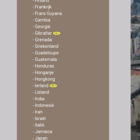
- Finland
- Frankrijk
- Frans Guyana
- Gambia
- Georgië
- Gibraltar
- Grenada
- Griekenland
- Guadeloupe
- Guatemala
- Honduras
- Hongarije
- Hongkong
- Ierland
- IJsland
- India
- Indonesië
- Iran
- Israël
- Italië
- Jamaica
- Japan