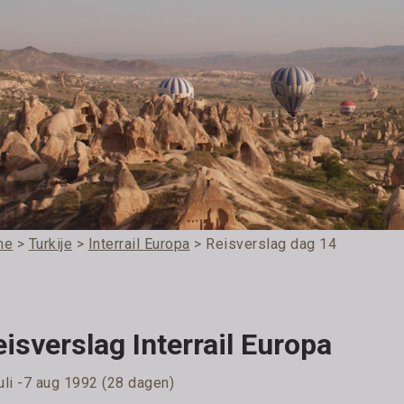
me
>
Turkije
>
Interrail Europa
> Reisverslag dag 14
isverslag Interrail Europa
uli -7 aug 1992 (28 dagen)