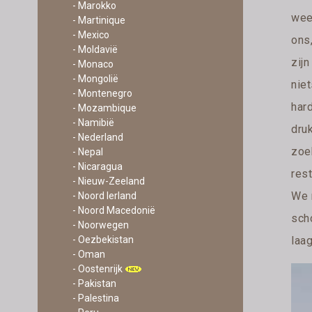
- Marokko
wee
- Martinique
- Mexico
ons,
- Moldavië
zij
- Monaco
- Mongolië
niet
- Montenegro
har
- Mozambique
- Namibië
dru
- Nederland
zoe
- Nepal
- Nicaragua
res
- Nieuw-Zeeland
We 
- Noord Ierland
- Noord Macedonië
sch
- Noorwegen
laa
- Oezbekistan
- Oman
- Oostenrijk
- Pakistan
- Palestina